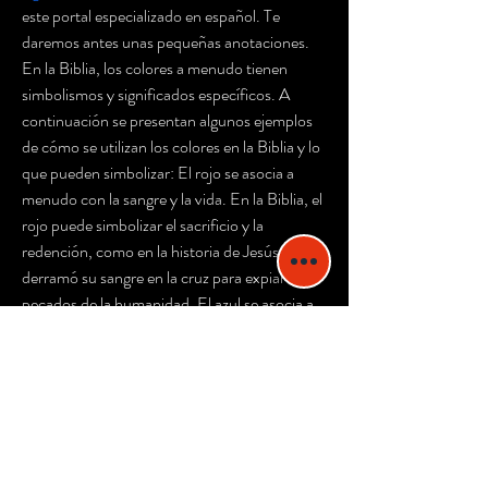
este portal especializado en español. Te 
daremos antes unas pequeñas anotaciones. 
En la Biblia, los colores a menudo tienen 
simbolismos y significados específicos. A 
continuación se presentan algunos ejemplos 
de cómo se utilizan los colores en la Biblia y lo 
que pueden simbolizar: El rojo se asocia a 
menudo con la sangre y la vida. En la Biblia, el 
rojo puede simbolizar el sacrificio y la 
redención, como en la historia de Jesús, que 
derramó su sangre en la cruz para expiar los 
pecados de la humanidad. El azul se asocia a 
menudo con la fidelidad y la lealtad. En la 
Biblia, el azul puede simbolizar la presencia de 
Dios y su protección, como en el caso de la 
túnica azul que se le atribuye a Jesús en el 
libro de los Hechos de los Apóstoles. El verde 
se asocia a menudo con la naturaleza y la 
vida. En la Biblia, el verde puede simbolizar la 