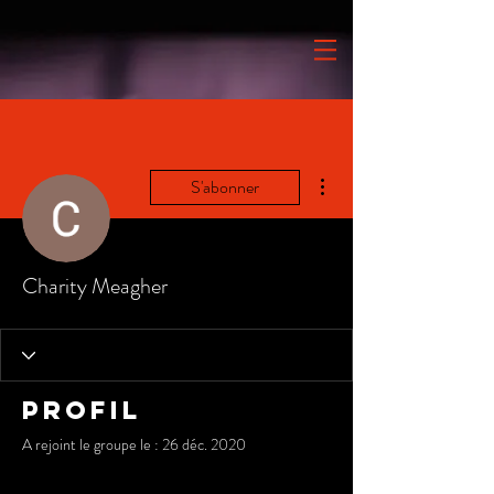
Plus d'actions
S'abonner
Charity Meagher
Profil
A rejoint le groupe le : 26 déc. 2020