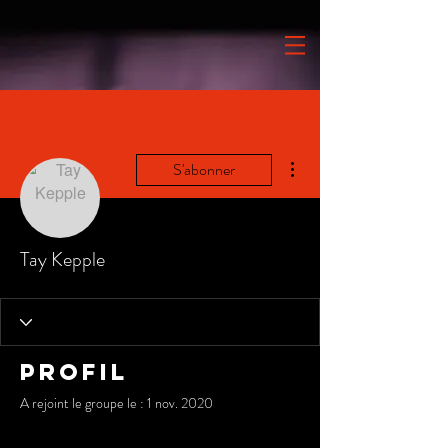
Plus d'actions
S'abonner
Tay Kepple
Profil
A rejoint le groupe le : 1 nov. 2020